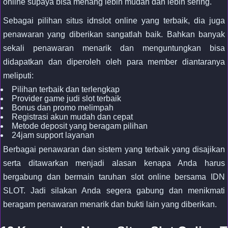
online supaya bisa menang lebih mudah dan lebih sering.
Sebagai pilihan situs idnslot online yang terbaik, dia juga
penawaran yang diberikan sangatlah baik. Bahkan banyak
sekali penawaran menarik dan menguntungkan bisa
didapatkan dan diperoleh oleh para member diantaranya
meliputi:
Pilihan terbaik dan terlengkap
Provider game judi slot terbaik
Bonus dan promo melimpah
Registrasi akun mudah dan cepat
Metode deposit yang beragam pilihan
24jam support layanan
Berbagai penawaran dan sistem yang terbaik yang disajikan
serta ditawarkan menjadi alasan kenapa Anda harus
bergabung dan bermain taruhan slot online bersama IDN
SLOT. Jadi silakan Anda segera gabung dan menikmati
beragam penawaran menarik dan bukti lain yang diberikan.