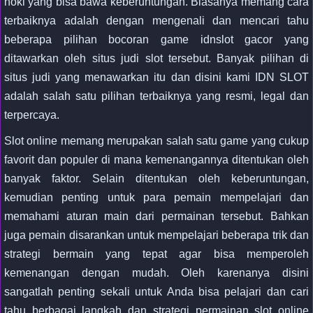
hoki yang bisa bawa keberuntungan. Biasanya memang cara
terbaiknya adalah dengan mengenali dan mencari tahu
beberapa pilihan bocoran game idnslot gacor yang
ditawarkan oleh situs judi slot tersebut. Banyak pilihan di
situs judi yang menawarkan itu dan disini kami IDN SLOT
adalah salah satu pilihan terbaiknya yang resmi, legal dan
terpercaya.
Slot online memang merupakan salah satu game yang cukup
favorit dan populer di mana kemenangannya ditentukan oleh
banyak faktor. Selain ditentukan oleh keberuntungan,
kemudian penting untuk para pemain mempelajari dan
memahami aturan main dari permainan tersebut. Bahkan
juga pemain disarankan untuk mempelajari beberapa trik dan
strategi bermain yang tepat agar bisa memperoleh
kemenangan dengan mudah. Oleh karenanya disini
sangatlah penting sekali untuk Anda bisa pelajari dan cari
tahu berbagai langkah dan strategi permainan slot online