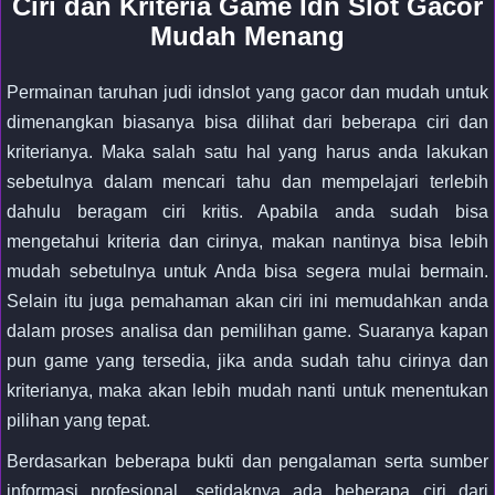
Ciri dan Kriteria Game Idn Slot Gacor
Mudah Menang
Permainan taruhan judi idnslot yang gacor dan mudah untuk
dimenangkan biasanya bisa dilihat dari beberapa ciri dan
kriterianya. Maka salah satu hal yang harus anda lakukan
sebetulnya dalam mencari tahu dan mempelajari terlebih
dahulu beragam ciri kritis. Apabila anda sudah bisa
mengetahui kriteria dan cirinya, makan nantinya bisa lebih
mudah sebetulnya untuk Anda bisa segera mulai bermain.
Selain itu juga pemahaman akan ciri ini memudahkan anda
dalam proses analisa dan pemilihan game. Suaranya kapan
pun game yang tersedia, jika anda sudah tahu cirinya dan
kriterianya, maka akan lebih mudah nanti untuk menentukan
pilihan yang tepat.
Berdasarkan beberapa bukti dan pengalaman serta sumber
informasi profesional, setidaknya ada beberapa ciri dari