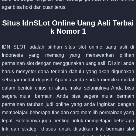
agar bisa hoki dan cuan terus.
Situs IdnSLot Online Uang Asli Terbai
k Nomor 1
IDN SLOT adalah pilihan situs slot online uang asli di
Indonesia yang memang yang menawarkan pilihan
permainan slot dengan menggunakan uang asli. Di sini anda
harus menyetor dana terlebih dahulu yang akan digunakan
sebagai modal deposit. Apabila anda sudah memiliki modal
dalam bentuk chips di akun, maka selanjutnya Anda bisa
segera mulai bermain. Anda bisa segera mulai bermain
permainan taruhan judi online yang anda inginkan dengan
mempelajari beberapa tips dan cara memilih permainan yang
tepat. Selebihnya juga penting untuk mempelajari beberapa
trik dan strategi khusus untuk dijadikan kiat bermain slot