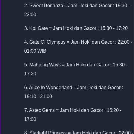
2. Sweet Bonanza = Jam Hoki dan Gacor : 19:30 -
22:00
3. Koi Gate = Jam Hoki dan Gacor : 15:30 - 17:20
4. Gate Of Olympus = Jam Hoki dan Gacor : 22:00 -
01:00 WIB
5. Mahjong Ways = Jam Hoki dan Gacor : 15:30 -
17:20
6. Alice In Wonderland = Jam Hoki dan Gacor :
19:10 - 21:00
7. Aztec Gems = Jam Hoki dan Gacor : 15:20 -
17:00
8. Starlight Princess = Jam Hoki dan Gacor : 02:00 -