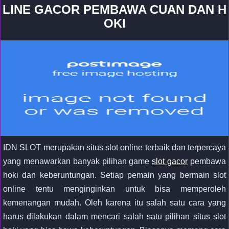
LINE GACOR PEMBAWA CUAN DAN H
OKI
IDN SLOT merupakan situs slot online terbaik dan terpercaya
yang menawarkan banyak pilihan game
slot gacor
pembawa
hoki dan keberuntungan. Setiap pemain yang bermain slot
online tentu menginginkan untuk bisa memperoleh
kemenangan mudah. Oleh karena itu salah satu cara yang
harus dilakukan dalam mencari salah satu pilihan situs slot