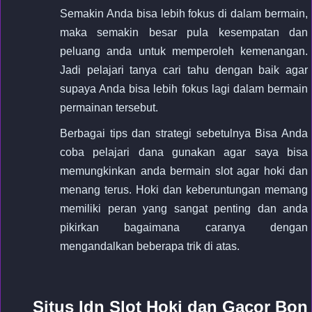
Semakin Anda bisa lebih fokus di dalam bermain,
maka semakin besar pula kesempatan dan
peluang anda untuk memperoleh kemenangan.
Jadi pelajari tanya cari tahu dengan baik agar
supaya Anda bisa lebih fokus lagi dalam bermain
permainan tersebut.
Berbagai tips dan strategi sebetulnya Bisa Anda
coba pelajari dana gunakan agar saya bisa
memungkinkan anda bermain slot agar hoki dan
menang terus. Hoki dan keberuntungan memang
memiliki peran yang sangat penting dan anda
pikirkan bagaimana caranya dengan
mengandalkan beberapa trik di atas.
Situs Idn Slot Hoki dan Gacor Bon