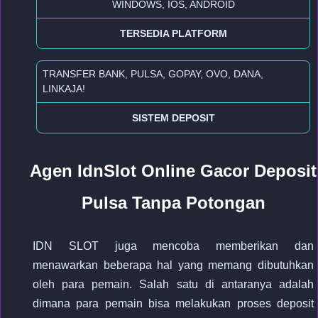
WINDOWS, IOS, ANDROID
TERSEDIA PLATFORM
TRANSFER BANK, PULSA, GOPAY, OVO, DANA,
LINKAJA!
SISTEM DEPOSIT
Agen IdnSlot Online Gacor Deposit
Pulsa Tanpa Potongan
IDN SLOT juga mencoba memberikan dan
menawarkan beberapa hal yang memang dibutuhkan
oleh para pemain. Salah satu di antaranya adalah
dimana para pemain bisa melakukan proses deposit