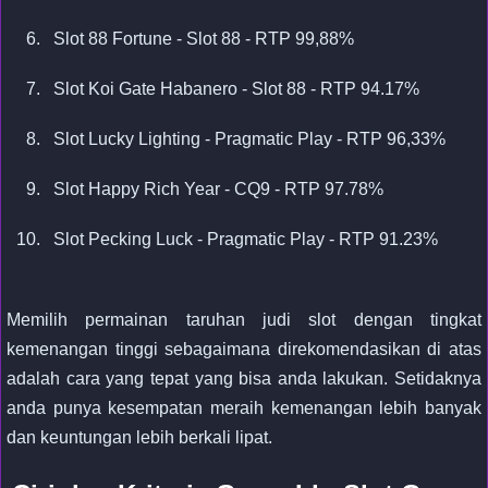
Slot 88 Fortune - Slot 88 - RTP 99,88%
Slot Koi Gate Habanero - Slot 88 - RTP 94.17%
Slot Lucky Lighting - Pragmatic Play - RTP 96,33%
Slot Happy Rich Year - CQ9 - RTP 97.78%
Slot Pecking Luck - Pragmatic Play - RTP 91.23%
Memilih permainan taruhan judi slot dengan tingkat
kemenangan tinggi sebagaimana direkomendasikan di atas
adalah cara yang tepat yang bisa anda lakukan. Setidaknya
anda punya kesempatan meraih kemenangan lebih banyak
dan keuntungan lebih berkali lipat.