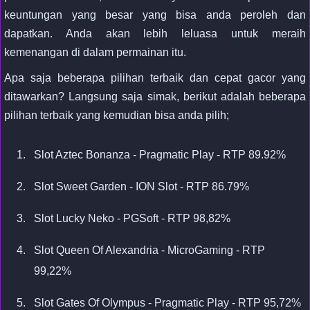
keuntungan yang besar yang bisa anda peroleh dan
dapatkan. Anda akan lebih leluasa untuk meraih
kemenangan di dalam permainan itu.
Apa saja beberapa pilihan terbaik dan cepat gacor yang
ditawarkan? Langsung saja simak, berikut adalah beberapa
pilihan terbaik yang kemudian bisa anda pilih;
Slot Aztec Bonanza - Pragmatic Play - RTP 89.92%
Slot Sweet Garden - ION Slot - RTP 86.79%
Slot Lucky Neko - PGSoft - RTP 98,82%
Slot Queen Of Alexandria - MicroGaming - RTP
99,22%
Slot Gates Of Olympus - Pragmatic Play - RTP 95,72%